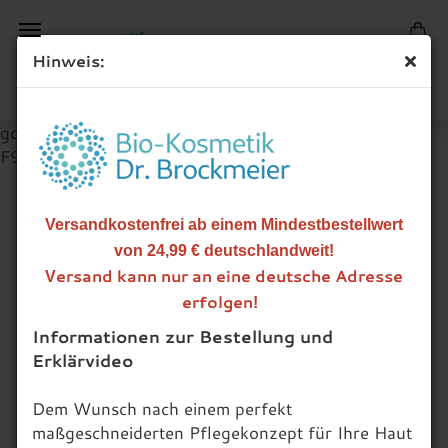
Hinweis:
google-site-verification=Fv1yOW2Lbtz8AbGLCRln-
F9Qoh9FrITRvoBgYoSPJT4
CM-Glucan-Komplex, 20 ml
Versandkostenfrei ab einem Mindestbestellwert
(Art.Nr.:
800 335
)
von 24,99 € deutschlandweit!
ersand kann nur an eine deutsche Adresse
V
erfolgen
!
Informationen zur Bestellung und
Erklärvideo
Dem Wunsch nach einem perfekt
maßgeschneiderten Pflegekonzept für Ihre Haut