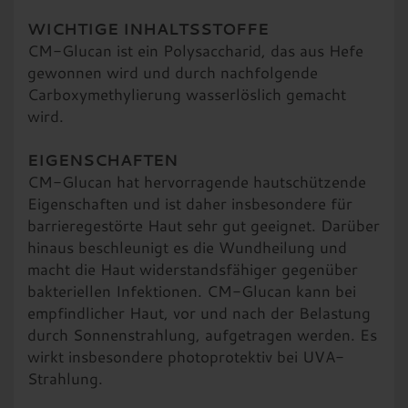
WICHTIGE INHALTSSTOFFE
Versandkostenfrei ab einem Mindestbestellwert
CM-Glucan ist ein Polysaccharid, das aus Hefe
von 24,99 € deutschlandweit!
gewonnen wird und durch nachfolgende
Carboxymethylierung wasserlöslich gemacht
Bio-Kosmetik Dr. Brockmeier
wird.
Stolzestr. 11
44139 Dortmund
EIGENSCHAFTEN
Tel.: +49 178 810 9522
CM-Glucan hat hervorragende hautschützende
E-Mail:
info@bio-kosmetik-brockmeier.de
Eigenschaften und ist daher insbesondere für
barrieregestörte Haut sehr gut geeignet. Darüber
hinaus beschleunigt es die Wundheilung und
macht die Haut widerstandsfähiger gegenüber
bakteriellen Infektionen. CM-Glucan kann bei
empfindlicher Haut, vor und nach der Belastung
durch Sonnenstrahlung, aufgetragen werden. Es
wirkt insbesondere photoprotektiv bei UVA-
Strahlung.