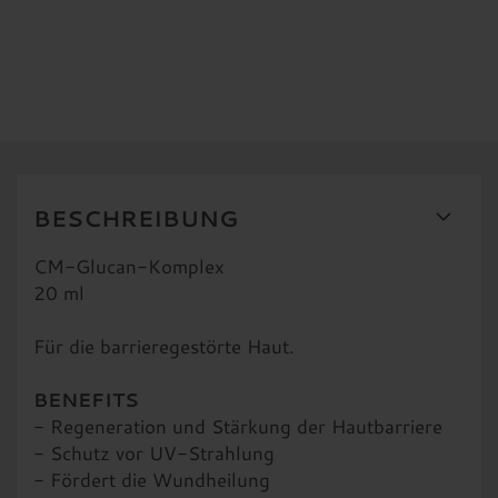
an. (Hauptmenü: Login)
2) Füllen Sie nach dem Anmeldevorgang
Ihren Fragebogen zur Hautanalyse aus.
(Hauptmenü: Hautanalyse)
3) Bei Bedarf beraten wir Sie zusätzlich
gerne telefonisch oder in einem
persönlichen Gespräch.
BESCHREIBUNG
Nach Anlegen Ihres Kundenkontos erhalten Sie
CM-Glucan-Komplex
Zugang zu allen Preisen und Angeboten des
20 ml
kompletten dermaviduals Sortiments und können
bequem ihre individuellen Cremes bestellen.
Für die barrieregestörte Haut.
Selbstverständlich können Sie uns gern
BENEFITS
weiterhin kontaktieren, um die dermaviduals
- Regeneration und Stärkung der Hautbarriere
Produkte auch in Zukunft an Ihren individuellen
- Schutz vor UV-Strahlung
und jahreszeitlich beeinflussten Hautzustand
- Fördert die Wundheilung
anzupassen.