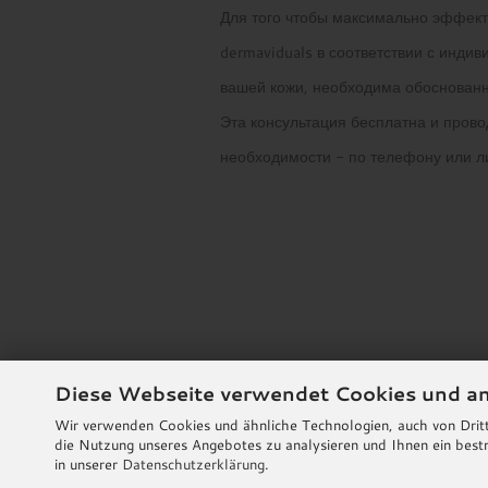
Для того чтобы максимально эффект
dermaviduals в соответствии с инд
вашей кожи, необходима обоснованн
Эта консультация бесплатна и прово
необходимости - по телефону или л
Diese Webseite verwendet Cookies und a
Wir verwenden Cookies und ähnliche Technologien, auch von Dritt
Vertrag widerrufen
die Nutzung unseres Angebotes zu analysieren und Ihnen ein bestm
in unserer
Datenschutzerklärung
.