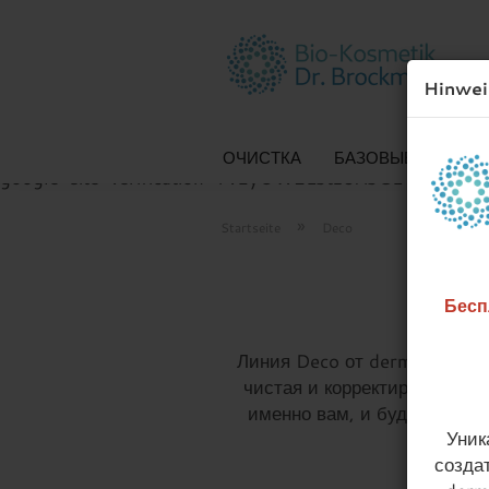
Hinwei
ОЧИСТКА
БАЗОВЫЕ КРЕМЫ
google-site-verification=Fv1yOW2Lbtz8AbGLCRln-F
»
Startseite
Deco
Бесп
Линия Deco от dermaviduals 
чистая и корректирующая. 
именно вам, и будьте спок
Уник
созда