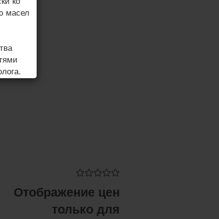
ки ко
ю масел
тва
стями
лога.
ния, а
е.
го за
кожи.
Отображение цен
ровать
только для