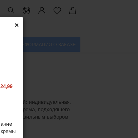
ИНФОРМАЦИЯ О ЗАКАЗЕ
24,99
ду за кожей: индивидуальная,
ального крема, подходящего
реплены правильным выбором
лание
 кремы