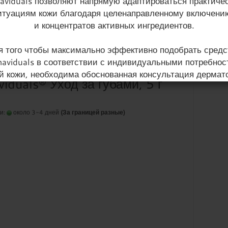
aviduals позволяют напрямую адаптироваться практичес
итуациям кожи благодаря целенаправленному включени
на страницу
16 на страницу
и концентратов активных ингредиентов.
я того чтобы максимально эффективно подобрать средс
aviduals в соответствии с индивидуальными потребно
й кожи, необходима обоснованная консультация дермато
iduals® Уход за губами, 5 г
онсультация бесплатна и проводится в форме анкетирова
ри необходимости - по телефону или при личной встреч
ки:
около 3-4 дней
(За границей разные)
ля начала создайте свой личный кабинет клиента все
несколько шагов. (Главное меню: Вход)
осле входа в систему заполните анкету для анализа 
(Главное меню: Анализ кожи)
и необходимости мы также будем рады проконсульти
вас по телефону или на личной консультации.