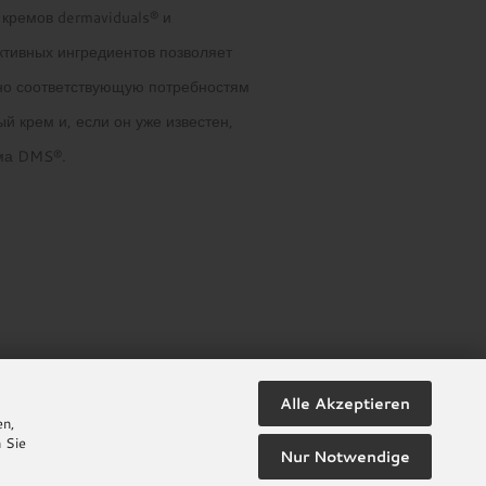
кремов dermaviduals® и
тивных ингредиентов позволяет
ьно соответствующую потребностям
 крем и, если он уже известен,
ема DMS®.
Alle Akzeptieren
en,
 Sie
Nur Notwendige