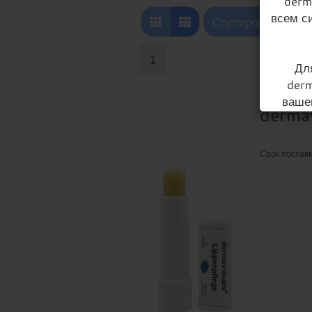
derm
всем с
Сортировать по
Сортировать по
1
Дл
derm
ваше
dermav
Эта к
п
Срок постав
1) Д
2) П
3) Пр