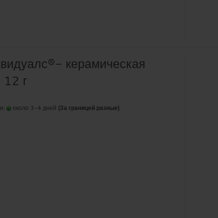
видуалс®- керамическая
 12 г
ки:
около 3-4 дней
(За границей разные)