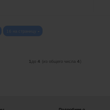
на страницу
16 на страницу
1
до
4
(из общего числа
4
)
er
Подробнее о...