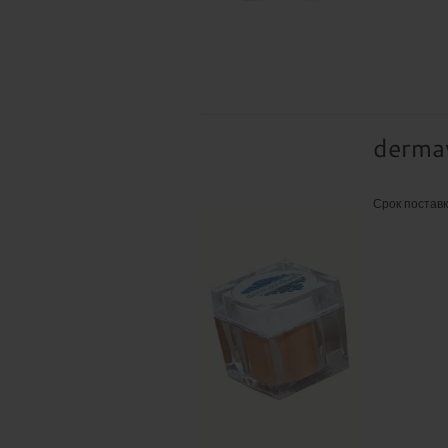
пред
Разу
dermav
п
Срок постав
Беспл