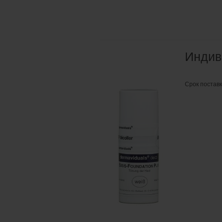
Индив
Срок постав