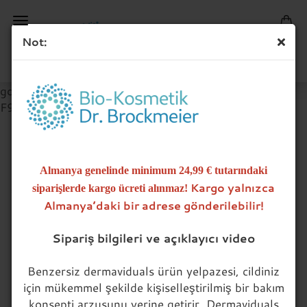
Not:
google-site-verification=Fv1yOW2Lbtz8AbGLCRln-
F9Qoh9FrITRvoBgYoSPJT4
Callback Service
Almanya genelinde minimum 24,99 € tutarındaki
CALLBACK
Kargo yalnızca
siparişlerde kargo ücreti alınmaz!
* notwendige Angaben
SERVICE
Almanya’daki bir adrese gönderilebilir!
Name
Sipariş bilgileri ve açıklayıcı video
E-Mail
Benzersiz dermaviduals ürün yelpazesi, cildiniz
için mükemmel şekilde kişiselleştirilmiş bir bakım
konsepti arzusunu yerine getirir. Dermaviduals