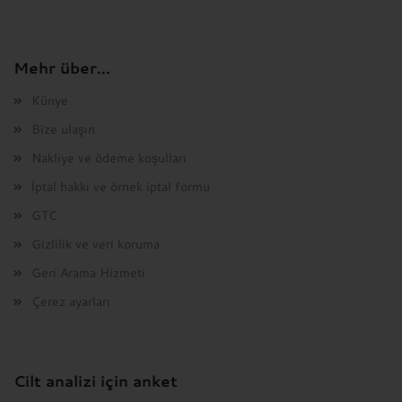
siparişlerde kargo ücreti alınmaz!
Bio-Kosmetik Dr. Brockmeier
Mehr über...
Stolzestr. 11
44139 Dortmund
Künye
Tel.: +49 178 810 9522
Bize ulaşın
E-Mail:
info@bio-kosmetik-brockmeier.de
Nakliye ve ödeme koşulları
İptal hakkı ve örnek iptal formu
GTC
Gizlilik ve veri koruma
Geri Arama Hizmeti
Çerez ayarları
Cilt analizi için anket