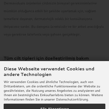
Dermaviduals ürünlerini cildinizin bireysel gereksinimlerine
mümkün olduğunca etkili bir şekilde uyarlamak için, sağlam
temellere dayanan, dermatolojik odaklı bir konsültasyona
ihtiyacınız vardır. Bu danışma ücretsizdir ve bir anket aracılığıyla
veya gerekirse telefonla veya şahsen gerçekleşir.
Tüm cilt tipleri için özelleştirilmiş bakım
dermaviduals® baz kremleri ve bireysel olarak seçilmiş aktif
Diese Webseite verwendet Cookies und
andere Technologien
bileşenlerin benzersiz kombinasyonu, cildinizin ihtiyaçlarına
Wir verwenden Cookies und ähnliche Technologien, auch von
mükemmel şekilde uyarlanmış bir cilt bakım sistemi ile
Drittanbietern, um die ordentliche Funktionsweise der Website zu
sonuçlanır. İstediğiniz kremi ve eğer biliniyorsa optimum DMS®
gewährleisten, die Nutzung unseres Angebotes zu analysieren und
Ihnen ein bestmögliches Einkaufserlebnis bieten zu können. Weitere
baz krem tipini seçin.
Informationen finden Sie in unserer
Datenschutzerklärung
.
Alle Akzeptieren