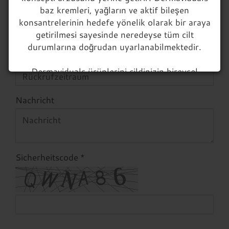
baz kremleri, yağların ve aktif bileşen
Telefonnummer
konsantrelerinin hedefe yönelik olarak bir araya
getirilmesi sayesinde neredeyse tüm cilt
durumlarına doğrudan uyarlanabilmektedir.
Rückrufzeitraum
Dermaviduals ürünlerini cildinizin bireysel
gereksinimlerine mümkün olduğunca etkili bir
şekilde uyarlamak için, sağlam temellere
Nachricht
dayanan, dermatolojik yönelimli bir danışma
gereklidir.
Bu danışmanlık ücretsizdir ve anket yoluyla veya
Sicherheitscode
gerekirse telefonla veya şahsen sağlanır.
1) Öncelikle, sadece birkaç adımda kişisel
müşteri hesabınızı oluşturun. (Ana menü:
Giriş)