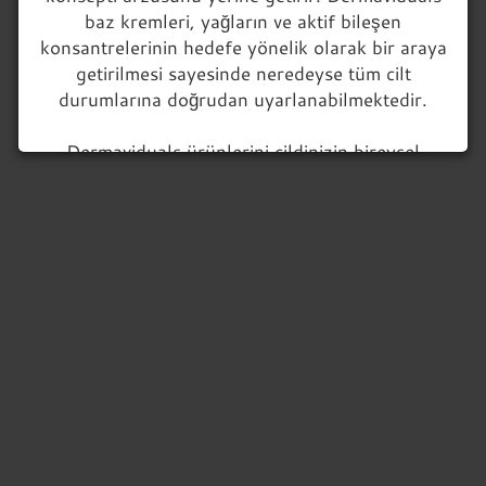
Monosubstanzen
baz kremleri, yağların ve aktif bileşen
Nanopartikel
konsantrelerinin hedefe yönelik olarak bir araya
Öle
getirilmesi sayesinde neredeyse tüm cilt
durumlarına doğrudan uyarlanabilmektedir.
Dermaviduals ürünlerini cildinizin bireysel
gereksinimlerine mümkün olduğunca etkili bir
şekilde uyarlamak için, sağlam temellere
dayanan, dermatolojik yönelimli bir danışma
gereklidir.
Bu danışmanlık ücretsizdir ve anket yoluyla veya
gerekirse telefonla veya şahsen sağlanır.
1) Öncelikle, sadece birkaç adımda kişisel
müşteri hesabınızı oluşturun. (Ana menü:
Giriş)