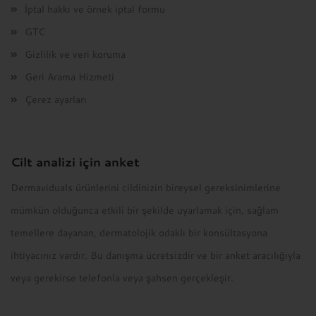
İptal hakkı ve örnek iptal formu
siparişlerde kargo ücreti alınmaz!
GTC
Bio-Kosmetik Dr. Brockmeier
Gizlilik ve veri koruma
Stolzestr. 11
Geri Arama Hizmeti
44139 Dortmund
Tel.: +49 178 810 9522
Çerez ayarları
E-Mail:
info@bio-kosmetik-brockmeier.de
Cilt analizi için anket
Dermaviduals ürünlerini cildinizin bireysel gereksinimlerine
mümkün olduğunca etkili bir şekilde uyarlamak için, sağlam
temellere dayanan, dermatolojik odaklı bir konsültasyona
ihtiyacınız vardır. Bu danışma ücretsizdir ve bir anket aracılığıyla
veya gerekirse telefonla veya şahsen gerçekleşir.