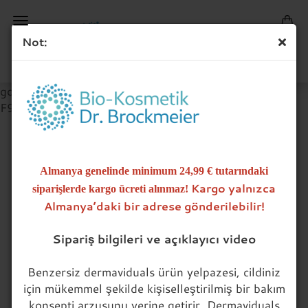
Not:
google-site-verification=Fv1yOW2Lbtz8AbGLCRln-
F9Qoh9FrITRvoBgYoSPJT4
AKTIF BILEŞEN KONSANTRELERI
Almanya genelinde minimum 24,99 € tutarındaki
Kargo yalnızca
siparişlerde kargo ücreti alınmaz!
Vitaminler, antioksidanlar, esansiyel yağ asitleri ve
Almanya’daki bir adrese gönderilebilir!
çok daha fazlası gibi saf ve aktif bileşenleri sağlamak
için lipozom teknolojisi kullanılarak formüle edilmiş
Sipariş bilgileri ve açıklayıcı video
40'ın üzerinde serumdan oluşan kapsamlı bir ürün
yelpazesi!
Benzersiz dermaviduals ürün yelpazesi, cildiniz
Extrakte
için mükemmel şekilde kişiselleştirilmiş bir bakım
Liposomen
konsepti arzusunu yerine getirir. Dermaviduals