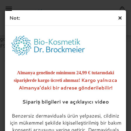
Not:
google-site-verification=Fv1yOW2Lbtz8AbGLCRln-
F9Qoh9FrITRvoBgYoSPJT4
tenfione® yarı kokulu banyo,
100 ml
Almanya genelinde minimum 24,99 € tutarındaki
Kargo yalnızca
siparişlerde kargo ücreti alınmaz!
(Art.Nr.:
800 845
)
Almanya’daki bir adrese gönderilebilir!
Sipariş bilgileri ve açıklayıcı video
Benzersiz dermaviduals ürün yelpazesi, cildiniz
için mükemmel şekilde kişiselleştirilmiş bir bakım
konsepti arzusunu yerine getirir. Dermaviduals