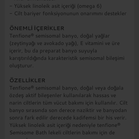
- Yüksek linoleik asit içeriği (omega 6)
siparişlerde kargo ücreti alınmaz!
- Cilt bariyer fonksiyonunun onarımını destekler
Bio-Kosmetik Dr. Brockmeier
Stolzestr. 11
ÖNEMLİ İÇERİKLER
44139 Dortmund
Tenfione® semisomal banyo, doğal yağlar
Tel.: +49 178 810 9522
(zeytinyağı ve avokado yağı), E vitamini ve üre
E-Mail:
info@bio-kosmetik-brockmeier.de
içerir, bu da preparat banyo suyuyla
karıştırıldığında karakteristik semisomal bileşimi
oluşturur.
ÖZELLİKLER
Tenfione® semisomal banyo, doğal veya doğala
özdeş aktif bileşenler kullanılarak hassas ve
narin ciltlerin tüm vücut bakımı için kullanılır. Cilt
banyo sırasında son derece naziktir ve banyodan
sonra fark edilir derecede kadifemsi bir his verir.
Yüksek linoleik asit içeriği nedeniyle tenfione®
Semisome Bath lekeli ciltlerin bakımı için de